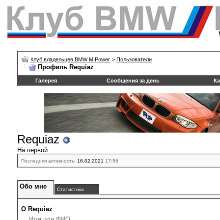
Клуб владельцев BMW M Power
>
Пользователи
Профиль Requiaz
Галерея
Сообщения за день
Ка
Requiaz
На первой
Последняя активность:
16.02.2021
17:56
Обо мне
Статистика
О Requiaz
Имя или ФИО