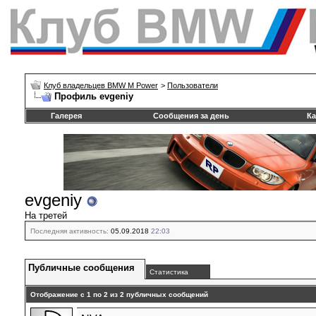
Клуб владельцев BMW M Power
>
Пользователи
Профиль evgeniy
Галерея
Сообщения за день
Ка
evgeniy
На третей
Последняя активность:
05.09.2018
22:03
Публичные сообщения
Статистика
Отображение с 1 по
2
из
2
публичных сообщений