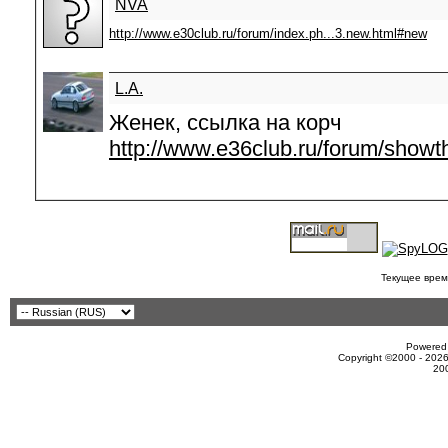
NVA
http://www.e30club.ru/forum/index.ph...3.new.html#new
L.A.
Женек, ссылка на корч
http://www.e36club.ru/forum/show
Текущее врем
Powered 
Copyright ©2000 - 2026
20