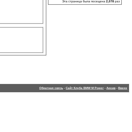
Эта страница была посещена
2,078
раз
Обратная связь
-
Сайт Клуба BMW M Power
-
Архив
-
Вверх