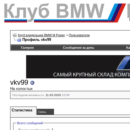
Клуб владельцев BMW M Power
>
Пользователи
Профиль vkv99
Галерея
Сообщения за день
Ка
vkv99
На холостых
Последняя активность:
11.03.2020
22:00
Статистика
Связь
Всего сообщений