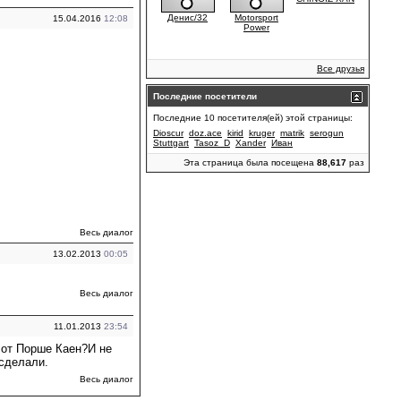
Денис/32
Motorsport
15.04.2016
12:08
Power
Все друзья
Последние посетители
Последние 10 посетителя(ей) этой страницы:
Dioscur
doz.ace
kirid
kruger
matrik
serogun
Stuttgart
Tasoz_D
Xander
Иван
Эта страница была посещена
88,617
раз
Весь диалог
13.02.2013
00:05
Весь диалог
11.01.2013
23:54
 от Порше Каен?И не
 сделали.
Весь диалог