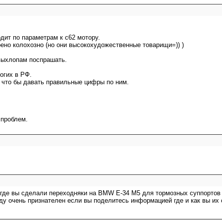
дит по параметрам к с62 мотору.
ено колохозно (но они высокохудожественные товарищи=)) )
выхлопам поспрашать.
огих в РФ.
, что бы давать правильные цифры по ним.
 проблем.
 где вы сделали переходняки на BMW E-34 M5 для тормозных суппортов
ду очень признателен если вы поделитесь информацией где и как вы их