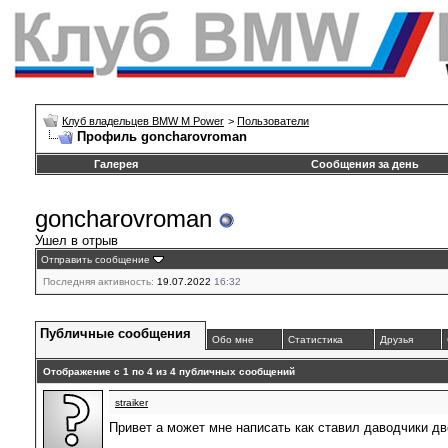
Клуб владельцев BMW M Power
>
Пользователи
Профиль goncharovroman
Галерея
Сообщения за день
goncharovroman
Ушел в отрыв
Отправить сообщение
Последняя активность:
19.07.2022
16:32
Публичные сообщения
Обо мне
Статистика
Друзья
Отображение с 1 по
4
из
4
публичных сообщений
straiker
Привет а может мне написать как ставил даводчики д