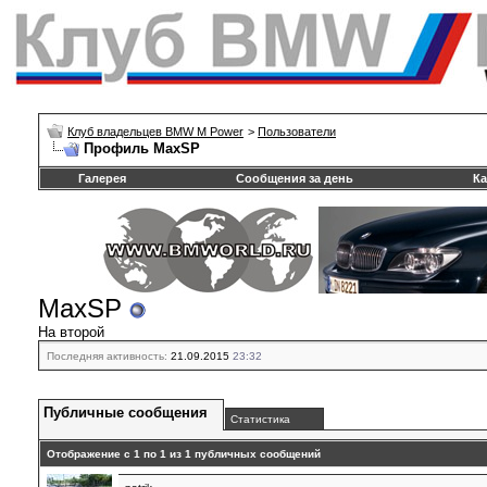
Клуб владельцев BMW M Power
>
Пользователи
Профиль MaxSP
Галерея
Сообщения за день
Ка
MaxSP
На второй
Последняя активность:
21.09.2015
23:32
Публичные сообщения
Статистика
Отображение с 1 по
1
из
1
публичных сообщений