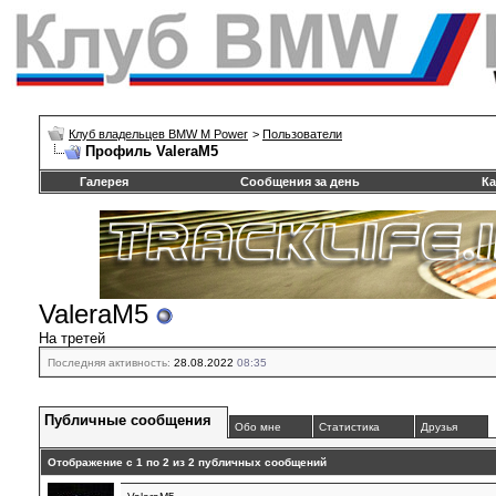
Клуб владельцев BMW M Power
>
Пользователи
Профиль ValeraM5
Галерея
Сообщения за день
Ка
ValeraM5
На третей
Последняя активность:
28.08.2022
08:35
Публичные сообщения
Обо мне
Статистика
Друзья
Отображение с 1 по
2
из
2
публичных сообщений