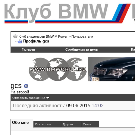
Клуб владельцев BMW M Power
>
Пользователи
Профиль gcs
Галерея
Сообщения за день
Ка
gcs
На второй
Отправить сообщение
Последняя активность:
09.06.2015
14:02
Обо мне
Статистика
Друзья
Связь