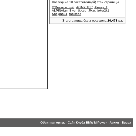
Последние 10 посетителя(ей) этой страницы:
///Messerschmitt
AGA PITER
Alexey_T
ALPINAfan
Biver
jiuced
JMax
joker2k1
Snejana84
toolshed
Эта страница была посещена
26,473
раз
Обратная связь
-
Сайт Клуба BMW M Power
-
Архив
-
Вверх