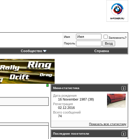
Имя
Запомнить?
Пароль
Сообщество
Справка
Мини-статистика
Дата рождения
16 November 1987 (38)
Регистрация
02.12.2016
Всего сообщений
74
Показать всю статистику
Последние посетители