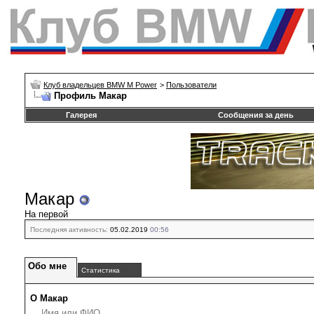
Клуб владельцев BMW M Power
>
Пользователи
Профиль Макар
Галерея
Сообщения за день
Макар
На первой
Последняя активность:
05.02.2019
00:56
Обо мне
Статистика
О Макар
Имя или ФИО