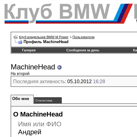
Клуб владельцев BMW M Power
>
Пользователи
Профиль MachineHead
Галерея
Сообщения за день
Ка
MachineHead
На второй
Последняя активность:
05.10.2012
16:28
Обо мне
Статистика
О MachineHead
Имя или ФИО
Андрей