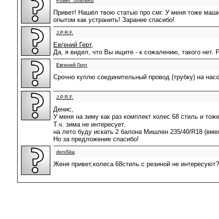
Power_Unlimited
Привет! Нашёл твою статью про смг. У меня тоже маши
опытом как устранить! Заранее спасибо!
J.P.R.F.
Евгений Герт
,
Да, я видел, что Вы ищите - к сожалению, такого нет. 
Евгений Герт
Срочно куплю соединительный провод (трубку) на нас
J.P.R.F.
Денис,
У меня на зиму как раз комплект колес 68 стиль и тож
Т.ч. зима не интересует.
на лето буду искать 2 балона Мишлен 235/40/R18 (вмес
Но за предложение спасибо!
deniSka
Женя привет,колеса 68стиль с резиной не интересуют?