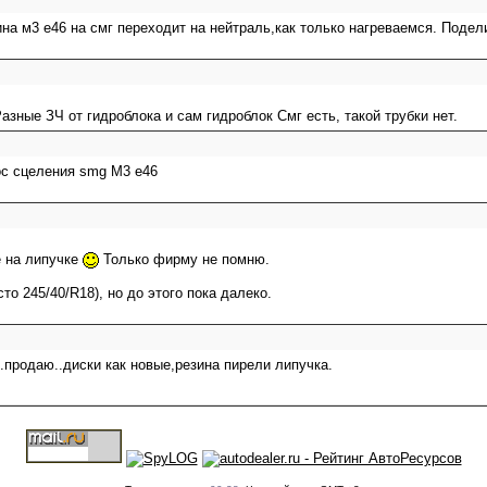
на м3 е46 на смг переходит на нейтраль,как только нагреваемся. Подел
Разные ЗЧ от гидроблока и сам гидроблок Смг есть, такой трубки нет.
ос сцеления smg M3 e46
е на липучке
Только фирму не помню.
то 245/40/R18), но до этого пока далеко.
.продаю..диски как новые,резина пирели липучка.