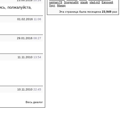
23.06.2018
20:24
saiman78
Snejana84
stasik
vlad-m3
Евгений
Герт
Макар
ись, полжалуйста,
Эта страница была посещена
23,949
раз
01.02.2016
11:06
29.01.2016
08:27
11.11.2010
13:54
10.11.2010
22:45
Весь диалог