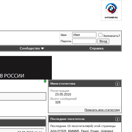
Имя
Запомнить?
Пароль
Сообщество
Справка
Мини-статистика
Регистрация
23.05.2010
Всего сообщений
328
Показать всю статистику
Последние посетители
Последние 10 посетителя(ей) этой страницы:
AGA PITER
BMWM5
Fleed
Power_Unlimited