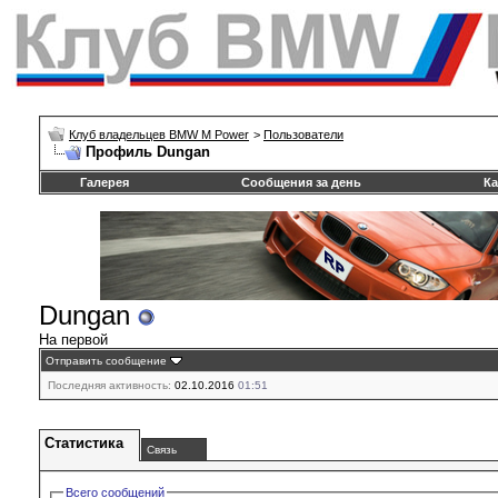
Клуб владельцев BMW M Power
>
Пользователи
Профиль Dungan
Галерея
Сообщения за день
Ка
Dungan
На первой
Отправить сообщение
Последняя активность:
02.10.2016
01:51
Статистика
Связь
Всего сообщений