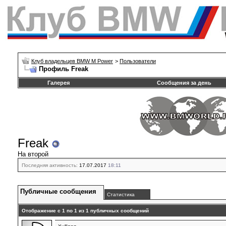
Клуб владельцев BMW M Power
>
Пользователи
Профиль Freak
Галерея
Сообщения за день
Freak
На второй
Последняя активность:
17.07.2017
18:11
Публичные сообщения
Статистика
Отображение с 1 по
1
из
1
публичных сообщений