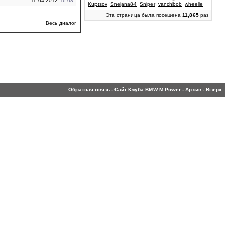
11.04.2012
16:08
Kuptsov
Snejana84
Sniper
vanchbob
wheelie
Эта страница была посещена
11,865
раз
Весь диалог
Обратная связь
-
Сайт Клуба BMW M Power
-
Архив
-
Вверх