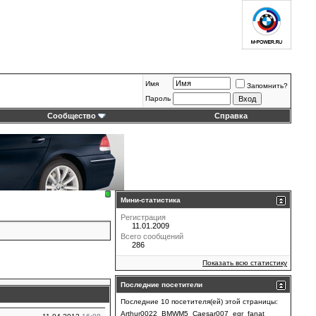
Имя
Запомнить?
Пароль
Сообщество
Справка
Мини-статистика
Регистрация
11.01.2009
Всего сообщений
286
Показать всю статистику
Последние посетители
Последние 10 посетителя(ей) этой страницы:
Arthur0022
BMWM5
Caesar007
egr
fanat