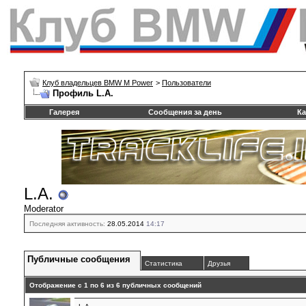
Клуб владельцев BMW M Power
>
Пользователи
Профиль L.A.
Галерея
Сообщения за день
Ка
L.A.
Moderator
Последняя активность:
28.05.2014
14:17
Публичные сообщения
Статистика
Друзья
Отображение с 1 по
6
из
6
публичных сообщений