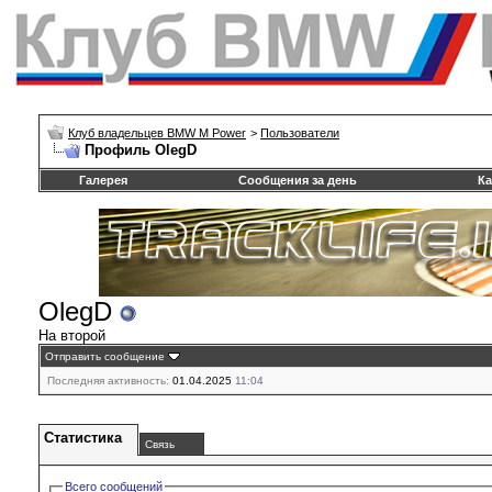
Клуб владельцев BMW M Power
>
Пользователи
Профиль OlegD
Галерея
Сообщения за день
Ка
OlegD
На второй
Отправить сообщение
Последняя активность:
01.04.2025
11:04
Статистика
Связь
Всего сообщений