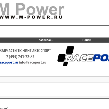
Календарь
Поиск
ncrew/