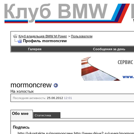
Клуб владельцев BMW M Power
>
Пользователи
Профиль mormoncrew
Галерея
Сообщения за день
mormoncrew
На холостых
Последняя активность:
25.06.2012
12:01
Обо мне
Статистика
Подпись
http://vkontakte.ru/mormoncrew http://www.drive2.ru/users/mormo