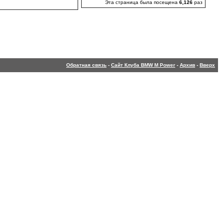
Эта страница была посещена
6,126
раз
Обратная связь
-
Сайт Клуба BMW M Power
-
Архив
-
Вверх