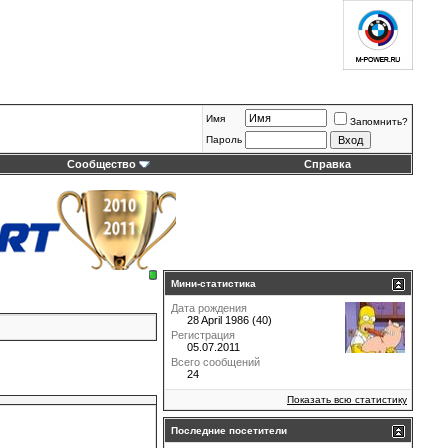
Имя
Запомнить?
Пароль
Сообщество
Справка
Мини-статистика
Дата рождения
28 April 1986 (40)
Регистрация
05.07.2011
Всего сообщений
24
Показать всю статистику
Последние посетители