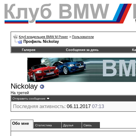
Клуб владельцев BMW M Power
>
Пользователи
Профиль Nickolay
Галерея
Сообщения за день
Ка
Nickolay
На третей
Отправить сообщение
Последняя активность:
06.11.2017
07:13
Обо мне
Статистика
Друзья
Связь