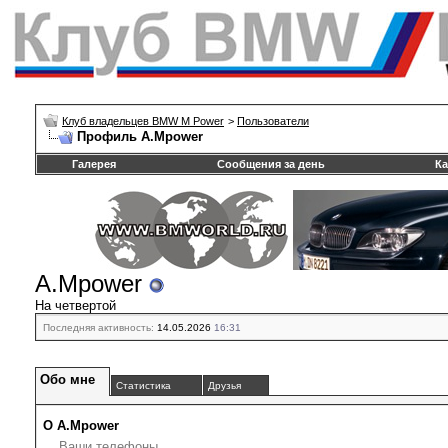
Клуб владельцев BMW M Power
>
Пользователи
Профиль A.Mpower
Галерея
Сообщения за день
Ка
A.Mpower
На четвертой
Последняя активность:
14.05.2026
16:31
Обо мне
Статистика
Друзья
О A.Mpower
Ваши телефоны