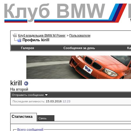
Клуб владельцев BMW M Power
>
Пользователи
Профиль kirill
Галерея
Сообщения за день
Ка
kirill
На второй
Отправить сообщение
Последняя активность:
15.03.2016
12:23
Статистика
Связь
Всего сообщений