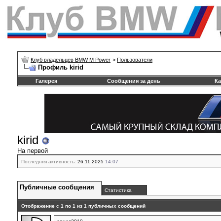
Клуб владельцев BMW M Power
>
Пользователи
Профиль kirid
Галерея
Сообщения за день
Ка
kirid
На первой
Последняя активность:
26.11.2025
14:07
Публичные сообщения
Статистика
Отображение с 1 по
1
из
1
публичных сообщений