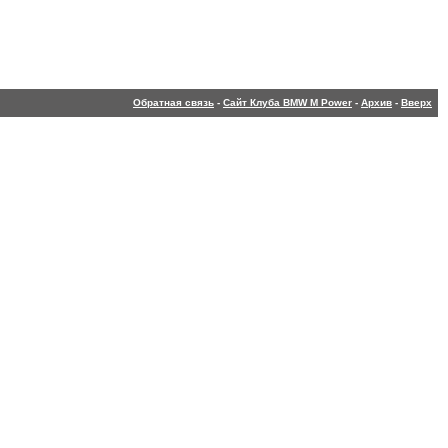
Обратная связь
-
Сайт Клуба BMW M Power
-
Архив
-
Вверх