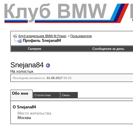
Клуб владельцев BMW M Power
>
Пользователи
Профиль Snejana84
Галерея
Сообщения за день
Snejana84
На холостых
Последняя активность:
31.08.2017
00:23
Обо мне
Статистика
Связь
О Snejana84
Место жительства
Москва