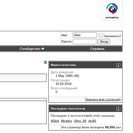
Имя
Запомнить?
Пароль
Сообщество
Справка
Мини-статистика
Дата рождения
1 May 1980 (46)
Регистрация
10.04.2016
Всего сообщений
0
Показать всю статистику
Последние посетители
Последние 4 посетителя(ей) этой страницы:
M3krd
Minaltov
Sifon_89
vkv99
Эта страница была посещена
98,956
раз