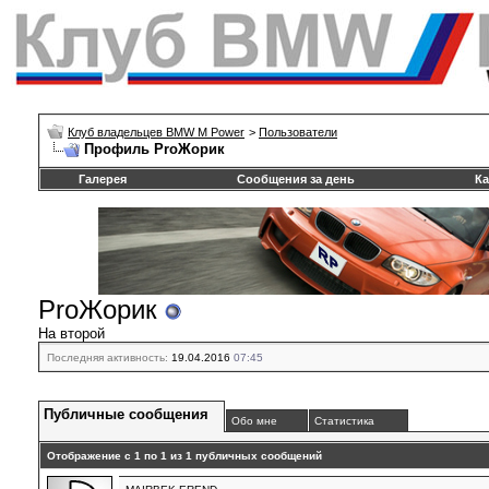
Клуб владельцев BMW M Power
>
Пользователи
Профиль ProЖорик
Галерея
Сообщения за день
Ка
ProЖорик
На второй
Последняя активность:
19.04.2016
07:45
Публичные сообщения
Обо мне
Статистика
Отображение с 1 по
1
из
1
публичных сообщений