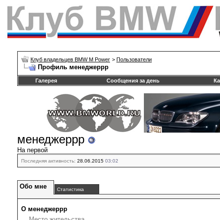
Клуб владельцев BMW M Power
>
Пользователи
Профиль менеджеррр
Галерея
Сообщения за день
Ка
менеджеррр
На первой
Последняя активность:
28.06.2015
03:02
Обо мне
Статистика
О менеджеррр
Место жительства