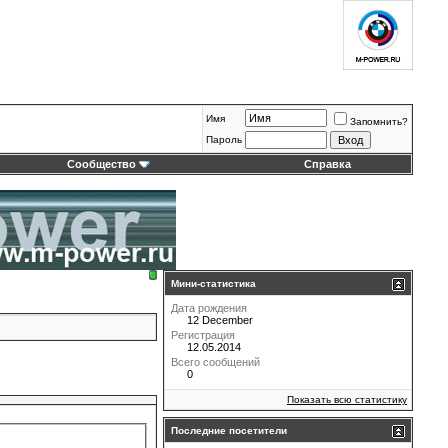
Имя
Запомнить?
Пароль
Сообщество
Справка
Мини-статистика
Дата рождения
12 December
Регистрация
12.05.2014
Всего сообщений
0
Показать всю статистику
Последние посетители