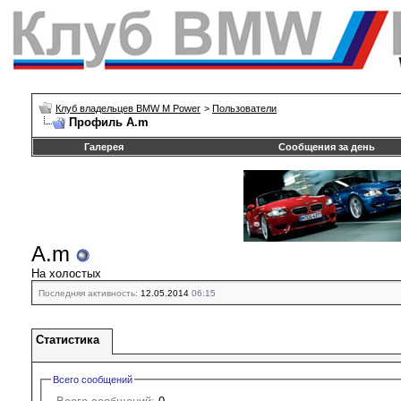
Клуб владельцев BMW M Power
>
Пользователи
Профиль A.m
Галерея
Сообщения за день
A.m
На холостых
Последняя активность:
12.05.2014
06:15
Статистика
Всего сообщений