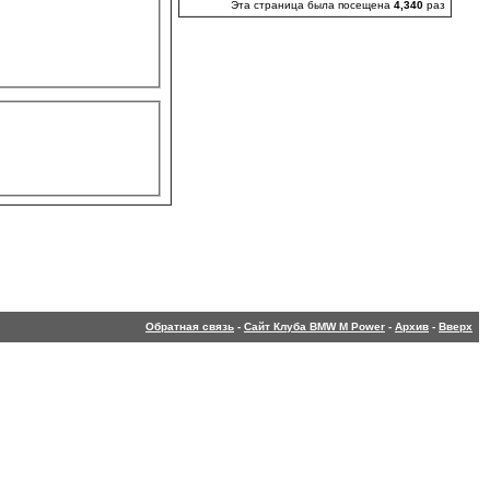
Эта страница была посещена
4,340
раз
Обратная связь
-
Сайт Клуба BMW M Power
-
Архив
-
Вверх