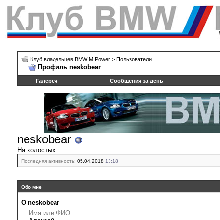
Клуб владельцев BMW M Power
>
Пользователи
Профиль neskobear
Галерея
Сообщения за день
neskobear
На холостых
Последняя активность:
05.04.2018
13:18
Обо мне
О neskobear
Имя или ФИО