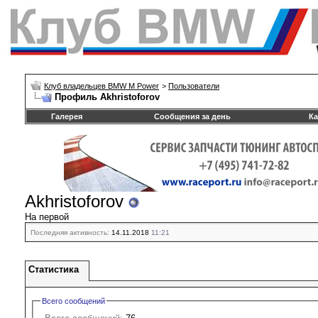
Клуб владельцев BMW M Power
>
Пользователи
Профиль Akhristoforov
Галерея
Сообщения за день
Ка
Akhristoforov
На первой
Последняя активность:
14.11.2018
11:21
Статистика
Всего сообщений