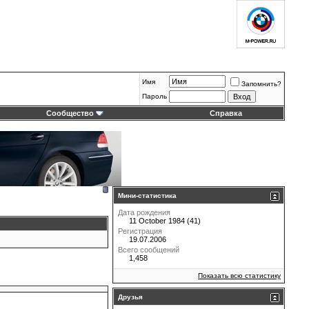
Имя
Запомнить?
Пароль
Сообщество
Справка
Мини-статистика
Дата рождения
11 October 1984 (41)
Регистрация
19.07.2006
Всего сообщений
1,458
Показать всю статистику
Друзья