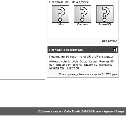
Отображение 3 из 4 друзей
JMax
Carcass
PowerM5
Все друзья
Последние посетители
Последние 10 посетителя(ей) этой страницы:
///Messerschmitt
Alsh
Doctor Lector
Roman M5
e34
Snejana84
solidniy
Stason71
Tsarevskiy
Мишан M5
Никита78
Эта страница была посещена
35,233
раз
Обратная связь
-
Сайт Клуба BMW M Power
-
Архив
-
Вверх