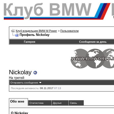
Клуб владельцев BMW M Power
>
Пользователи
Профиль Nickolay
Галерея
Сообщения за день
Nickolay
На третей
Отправить сообщение
Последняя активность:
06.11.2017
07:13
Обо мне
Статистика
Друзья
Связь
О Nickolay