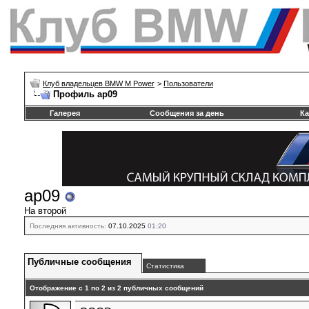
Клуб владельцев BMW M Power
>
Пользователи
Профиль ар09
Галерея
Сообщения за день
Ка
ар09
На второй
Последняя активность:
07.10.2025
01:20
Публичные сообщения
Статистика
Отображение с 1 по
2
из
2
публичных сообщений