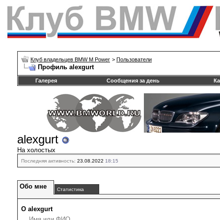
Клуб владельцев BMW M Power
>
Пользователи
Профиль alexgurt
Галерея
Сообщения за день
Ка
alexgurt
На холостых
Последняя активность:
23.08.2022
18:15
Обо мне
Статистика
О alexgurt
Имя или ФИО