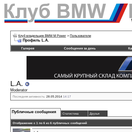
Клуб владельцев BMW M Power
>
Пользователи
Профиль L.A.
Галерея
Сообщения за день
Ка
L.A.
Moderator
Последняя активность:
28.05.2014
14:17
Публичные сообщения
Статистика
Друзья
Отображение с 1 по
6
из
6
публичных сообщений