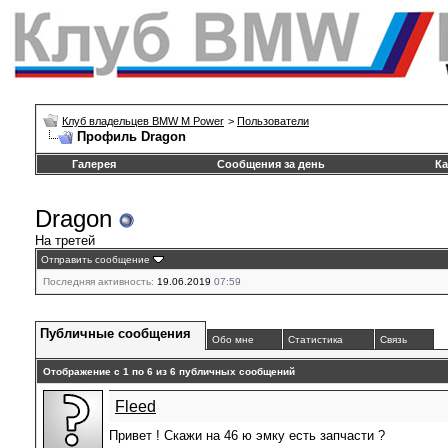
Клуб владельцев BMW M Power
>
Пользователи
Профиль Dragon
Галерея
Сообщения за день
Ка
Dragon
На третей
Отправить сообщение
Последняя активность:
19.06.2019
07:59
Публичные сообщения
Обо мне
Статистика
Связь
Отображение с 1 по
6
из
6
публичных сообщений
Fleed
Привет ! Скажи на 46 ю эмку есть запчасти ?