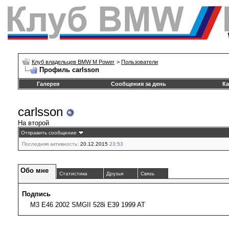
Клуб владельцев BMW M Power
>
Пользователи
Профиль carlsson
Галерея
Сообщения за день
Ка
carlsson
На второй
Отправить сообщение
Последняя активность:
20.12.2015
23:53
Обо мне
Статистика
Друзья
Связь
Подпись
M3 E46 2002 SMGII 528i E39 1999 AT