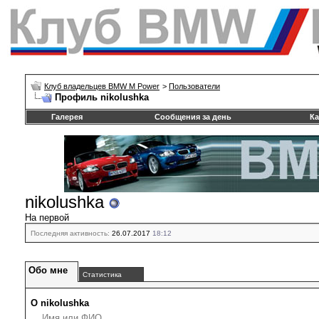
Клуб владельцев BMW M Power
>
Пользователи
Профиль nikolushka
Галерея
Сообщения за день
Ка
nikolushka
На первой
Последняя активность:
26.07.2017
18:12
Обо мне
Статистика
О nikolushka
Имя или ФИО