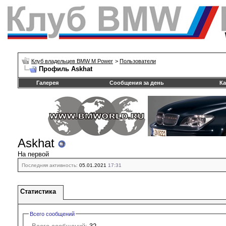
Клуб владельцев BMW M Power
>
Пользователи
Профиль Askhat
Галерея
Сообщения за день
Ка
Askhat
На первой
Последняя активность:
05.01.2021
17:31
Статистика
Всего сообщений