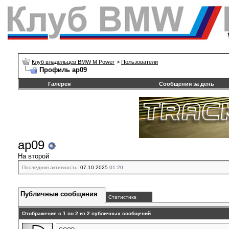
Клуб владельцев BMW M Power
>
Пользователи
Профиль ар09
Галерея
Сообщения за день
ар09
На второй
Последняя активность:
07.10.2025
01:20
Публичные сообщения
Статистика
Отображение с 1 по
2
из
2
публичных сообщений