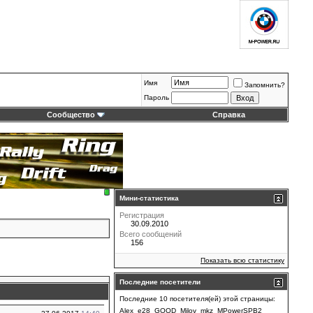
Имя
Запомнить?
Пароль
Сообщество
Справка
Мини-статистика
Регистрация
30.09.2010
Всего сообщений
156
Показать всю статистику
Последние посетители
Последние 10 посетителя(ей) этой страницы:
Alex_e28
GOOD
Milov
mkz
MPowerSPB2