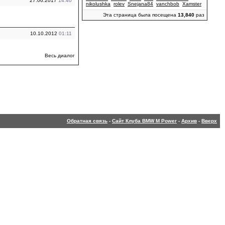
27.06.2017
14:40
nikolushka
rolev
Snejana84
vanchbob
Xamster
Эта страница была посещена
13,840
раз
10.10.2012
01:11
Весь диалог
Обратная связь
-
Сайт Клуба BMW M Power
-
Архив
-
Вверх