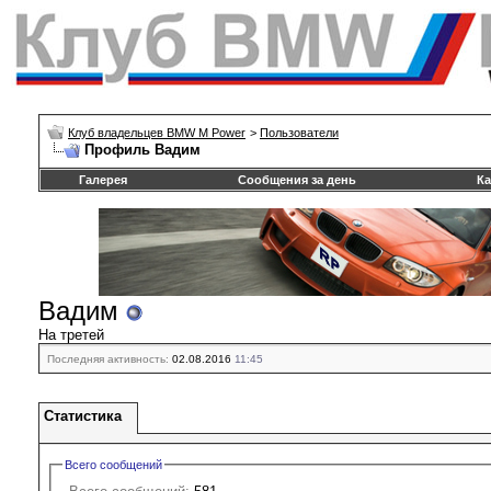
Клуб владельцев BMW M Power
>
Пользователи
Профиль Вадим
Галерея
Сообщения за день
Ка
Вадим
На третей
Последняя активность:
02.08.2016
11:45
Статистика
Всего сообщений