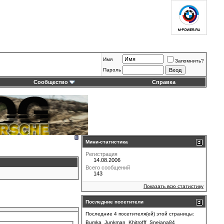
Имя
Запомнить?
Пароль
Сообщество
Справка
Мини-статистика
Регистрация
14.08.2006
Всего сообщений
143
Показать всю статистику
Последние посетители
Последние 4 посетителя(ей) этой страницы:
Bumka
Junkman
Khitrofff
Snejana84