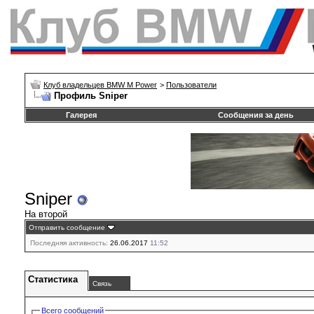
Клуб владельцев BMW M Power
>
Пользователи
Профиль Sniper
Галерея
Сообщения за день
Sniper
На второй
Отправить сообщение
Последняя активность:
26.06.2017
11:52
Статистика
Связь
Всего сообщений