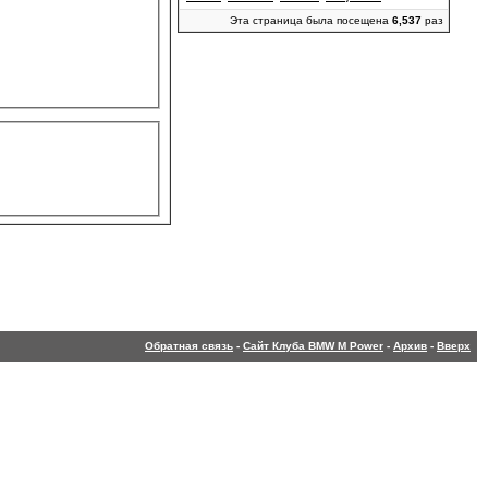
Эта страница была посещена
6,537
раз
Обратная связь
-
Сайт Клуба BMW M Power
-
Архив
-
Вверх