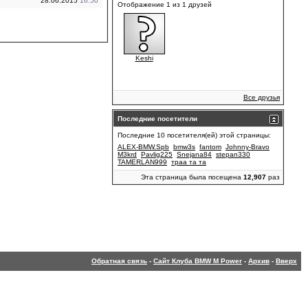
28.06.2015
16:50
Отображение 1 из 1 друзей
Keshi
Все друзья
Последние посетители
Последние 10 посетителя(ей) этой страницы:
ALEX-BMW.Spb
bmw3s
fantom
Johnny-Bravo
M3krd
Pavlig225
Snejana84
stepan330
TAMERLAN999
траа та та
Эта страница была посещена
12,907
раз
Обратная связь
-
Сайт Клуба BMW M Power
-
Архив
-
Вверх