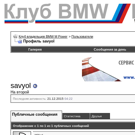
Клуб владельцев BMW M Power
>
Пользователи
Профиль savyol
Галерея
Сообщения за день
savyol
На второй
Последняя активность:
21.12.2015
04:22
Публичные сообщения
Статистика
Друзья
Отображение с 1 по
1
из
1
публичных сообщений