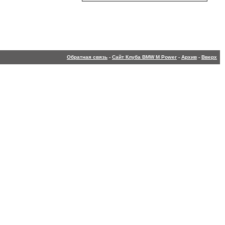
Обратная связь
-
Сайт Клуба BMW M Power
-
Архив
-
Вверх