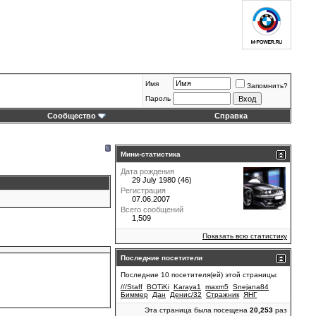
Имя
Запомнить?
Пароль
Сообщество
Справка
Мини-статистика
Дата рождения
29 July 1980 (46)
Регистрация
07.06.2007
Всего сообщений
1,509
Показать всю статистику
Последние посетители
Последние 10 посетителя(ей) этой страницы:
///Staff
BOTiKi
Karaya1
maxm5
Snejana84
Биммер
Дан
Денис/32
Стражник
ЯНГ
Эта страница была посещена
20,253
раз