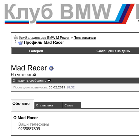
Клуб владельцев BMW M Power
>
Пользователи
Профиль Mad Racer
Галерея
Сообщения за день
Mad Racer
На четвертой
Отправить сообщение
Последняя активность:
05.02.2017
18:32
Обо мне
Статистика
Связь
О Mad Racer
Ваши телефоны
9265887899