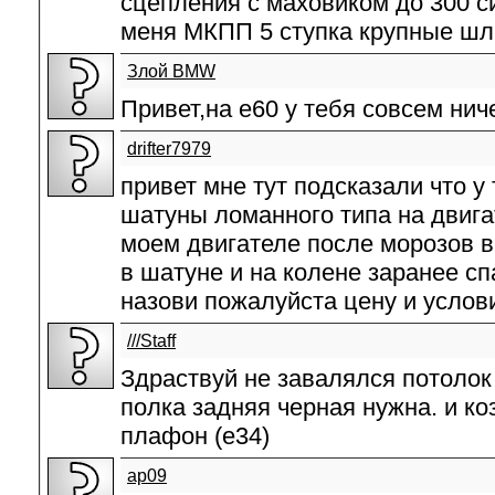
сцепления с маховиком до 300 сил
меня МКПП 5 ступка крупные шл
Злой BMW
Привет,на е60 у тебя совсем нич
drifter7979
привет мне тут подсказали что у
шатуны ломанного типа на двига
моем двигателе после морозов 
в шатуне и на колене заранее сп
назови пожалуйста цену и услов
///Staff
Здраствуй не завалялся потолок
полка задняя черная нужна. и к
плафон (e34)
ар09