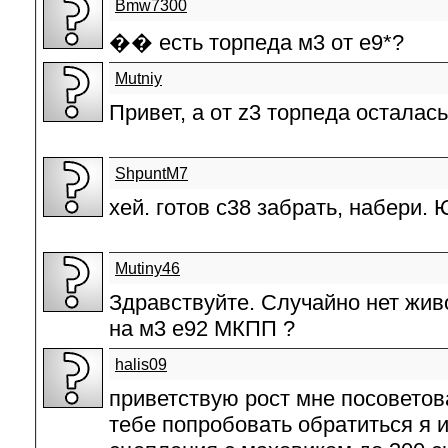
Bmw7300
�� есть торпеда м3 от е9*?
Mutniy
Привет, а от z3 торпеда осталас
ShpuntM7
хей. готов с38 забрать, набери.
Mutiny46
Здравствуйте. Случайно нет жив
на м3 е92 МКПП ?
halis09
приветствую рост мне посоветов
тебе попробовать обратиться я 