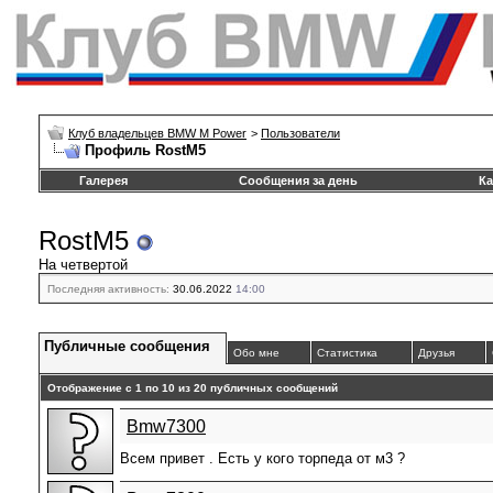
Клуб владельцев BMW M Power
>
Пользователи
Профиль RostM5
Галерея
Сообщения за день
Ка
RostM5
На четвертой
Последняя активность:
30.06.2022
14:00
Публичные сообщения
Обо мне
Статистика
Друзья
Отображение с 1 по
10
из
20
публичных сообщений
Bmw7300
Всем привет . Есть у кого торпеда от м3 ?