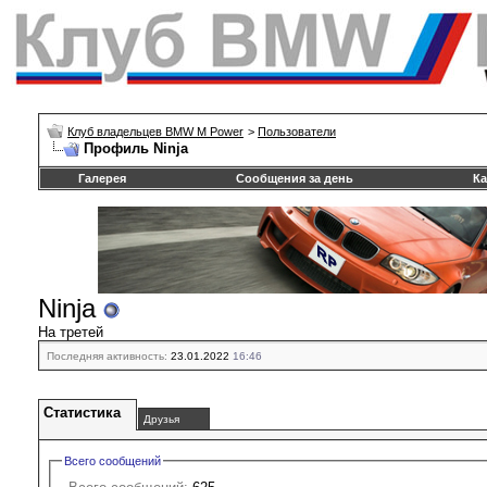
Клуб владельцев BMW M Power
>
Пользователи
Профиль Ninja
Галерея
Сообщения за день
Ка
Ninja
На третей
Последняя активность:
23.01.2022
16:46
Статистика
Друзья
Всего сообщений