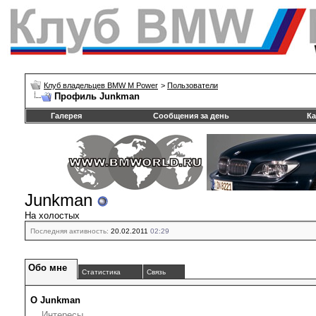
Клуб владельцев BMW M Power
>
Пользователи
Профиль Junkman
Галерея
Сообщения за день
Ка
Junkman
На холостых
Последняя активность:
20.02.2011
02:29
Обо мне
Статистика
Связь
О Junkman
Интересы