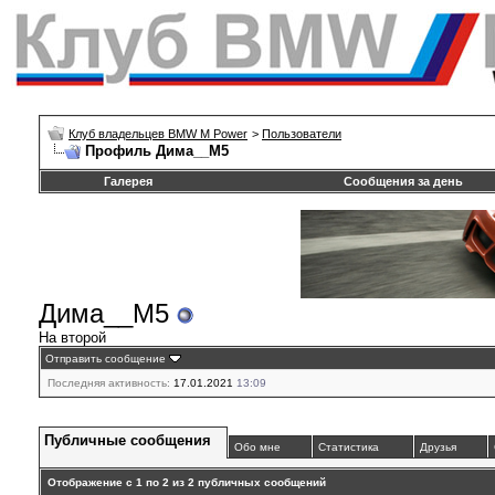
Клуб владельцев BMW M Power
>
Пользователи
Профиль Дима__М5
Галерея
Сообщения за день
Дима__М5
На второй
Отправить сообщение
Последняя активность:
17.01.2021
13:09
Публичные сообщения
Обо мне
Статистика
Друзья
Отображение с 1 по
2
из
2
публичных сообщений