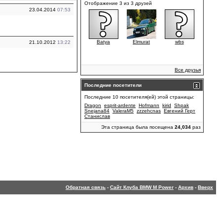
Отображение 3 из 3 друзей
23.04.2014
07:53
Batya
Elmurat
wbs
21.10.2012
13:22
Все друзья
Последние посетители
Последние 10 посетителя(ей) этой страницы:
Dragon
esprit-ardente
Hofmann
kirid
Shpak
Snejana84
ValeraM5
zzzehcnas
Евгений Герт
Станислав
Эта страница была посещена
24,034
раз
Обратная связь
-
Сайт Клуба BMW M Power
-
Архив
-
Вверх