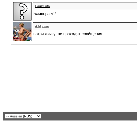
Daulet Ata
Бампера м?
A.Mpower
потри личку, не проходят сообщения