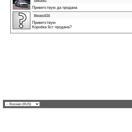
ValeraM5
Приветствую да продана
Михаил656
Приветствую
Коробка 6ст продана?