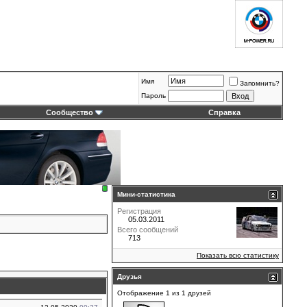
Имя
Запомнить?
Пароль
Сообщество
Справка
Мини-статистика
Регистрация
05.03.2011
Всего сообщений
713
Показать всю статистику
Друзья
Отображение 1 из 1 друзей