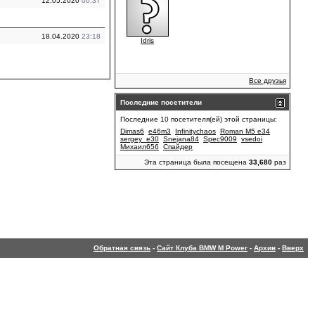
12.05.2020
00:37
18.04.2020
23:18
Idris
Все друзья
Последние посетители
Последние 10 посетителя(ей) этой страницы:
Dimas6
e46m3
Infinitychaos
Roman M5 e34
sergey_e30
Snejana84
Spec9009
vsedoi
Михаил656
Спайдер
Эта страница была посещена
33,680
раз
Обратная связь
-
Сайт Клуба BMW M Power
-
Архив
-
Вверх