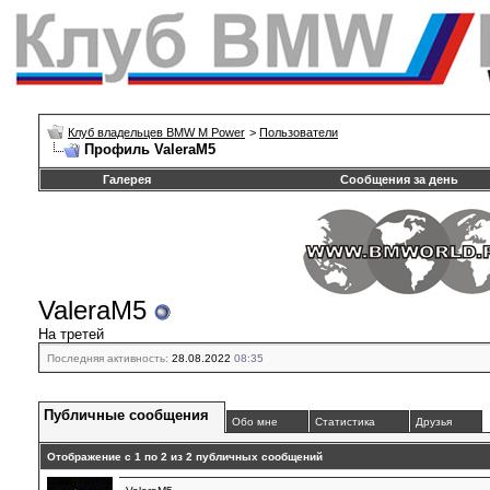
Клуб владельцев BMW M Power
>
Пользователи
Профиль ValeraM5
Галерея
Сообщения за день
ValeraM5
На третей
Последняя активность:
28.08.2022
08:35
Публичные сообщения
Обо мне
Статистика
Друзья
Отображение с 1 по
2
из
2
публичных сообщений