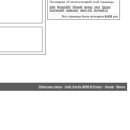
Последние 10 посетителя(ей) этой страницы:
Alsh
Boris1982
Dimas6
lantan
nect
Semur
Snejana84
stalevarrr
vlady m5
Андрей72
Эта страница была посещена
8,011
раз
Обратная связь
-
Сайт Клуба BMW M Power
-
Архив
-
Вверх