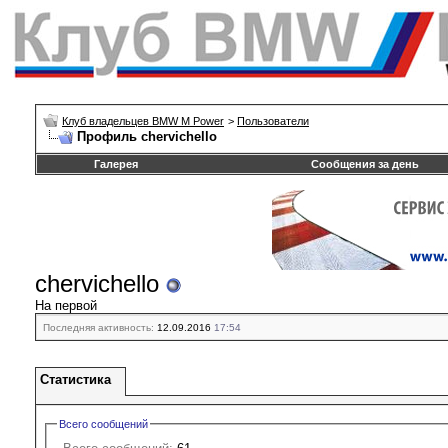
Клуб владельцев BMW M Power
>
Пользователи
Профиль chervichello
Галерея
Сообщения за день
chervichello
На первой
Последняя активность:
12.09.2016
17:54
Статистика
Всего сообщений