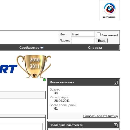
Имя
Запомнить?
Пароль
Сообщество
Справка
Мини-статистика
Возраст
44
Регистрация
28.09.2011
Всего сообщений
61
Показать всю статистику
Последние посетители