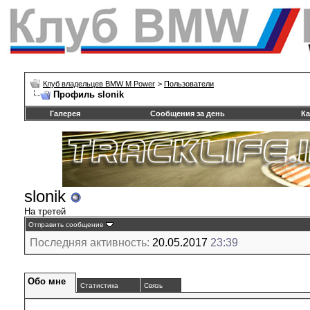
Клуб владельцев BMW M Power
>
Пользователи
Профиль slonik
Галерея
Сообщения за день
Ка
slonik
На третей
Отправить сообщение
Последняя активность:
20.05.2017
23:39
Обо мне
Статистика
Связь