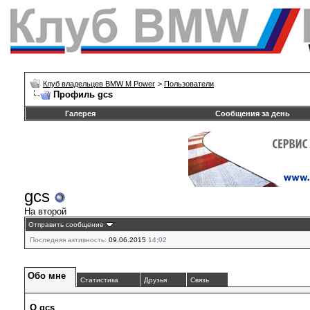
Клуб владельцев BMW M Power
>
Пользователи
Профиль gcs
Галерея
Сообщения за день
gcs
На второй
Отправить сообщение
Последняя активность:
09.06.2015
14:02
Обо мне
Статистика
Друзья
Связь
О gcs