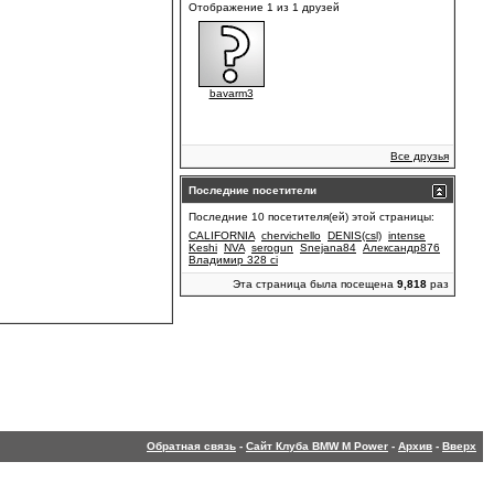
Отображение 1 из 1 друзей
bavarm3
Все друзья
Последние посетители
Последние 10 посетителя(ей) этой страницы:
CALIFORNIA
chervichello
DENIS(csl)
intense
Keshi
NVA
serogun
Snejana84
Александр876
Владимир 328 ci
Эта страница была посещена
9,818
раз
Обратная связь
-
Сайт Клуба BMW M Power
-
Архив
-
Вверх