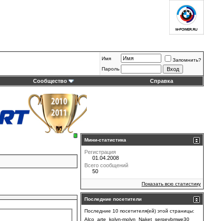
Имя
Запомнить?
Пароль
Сообщество
Справка
Мини-статистика
Регистрация
01.04.2008
Всего сообщений
50
Показать всю статистику
Последние посетители
Последние 10 посетителя(ей) этой страницы:
Alco
arte
kolyn-molyn
Naket
sergeybmwe30