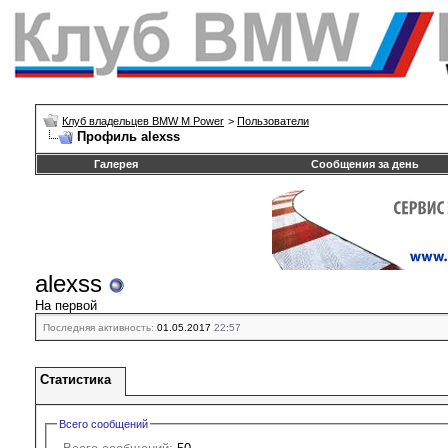
Клуб владельцев BMW M Power
>
Пользователи
Профиль alexss
Галерея
Сообщения за день
alexss
На первой
Последняя активность:
01.05.2017
22:57
Статистика
Всего сообщений