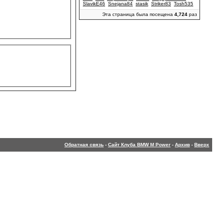
SlavikE46
Snejana84
stasik
Striker83
Tosh535
Эта страница была посещена
4,724
раз
Обратная связь
-
Сайт Клуба BMW M Power
-
Архив
-
Вверх