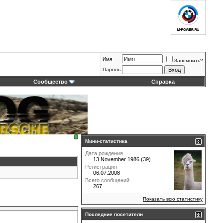
Имя
Запомнить?
Пароль
Сообщество
Справка
Мини-статистика
Дата рождения
13 November 1986 (39)
Регистрация
06.07.2008
Всего сообщений
267
Показать всю статистику
Последние посетители