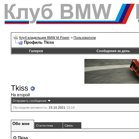
Клуб владельцев BMW M Power
>
Пользователи
Профиль Tkiss
Галерея
Сообщения за день
Tkiss
На второй
Отправить сообщение
Последняя активность:
23.10.2021
13:14
Обо мне
Статистика
Связь
О Tkiss