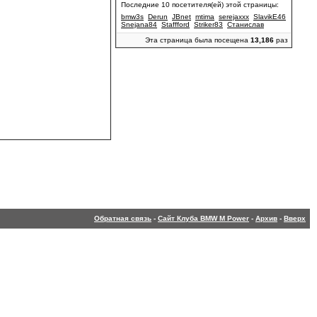
Последние 10 посетителя(ей) этой страницы:
bmw3s
Derun
JBnet
mtima
serejaxxx
SlavikE46
Snejana84
Staffford
Striker83
Станислав
Эта страница была посещена
13,186
раз
Обратная связь
-
Сайт Клуба BMW M Power
-
Архив
-
Вверх