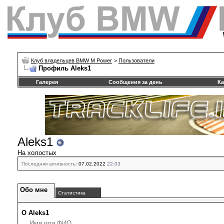
Клуб владельцев BMW M Power
>
Пользователи
Профиль Aleks1
Галерея
Сообщения за день
Ка
Aleks1
На холостых
Последняя активность:
07.02.2022
22:03
Обо мне
Статистика
О Aleks1
Имя или ФИО